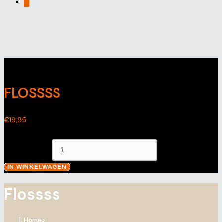
0
Geselecteerd:
FLOSSSS
€
19,95
Flossss aantal
IN WINKELWAGEN
Flossss
Home
>